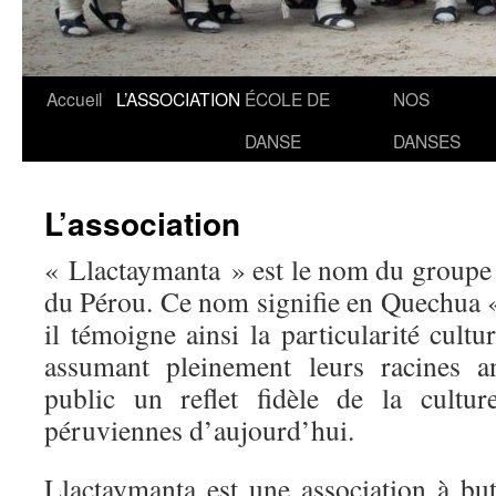
Accueil
L’ASSOCIATION
ÉCOLE DE
NOS
Aller
DANSE
DANSES
au
contenu
L’association
« Llactaymanta » est le nom du groupe 
du Pérou. Ce nom signifie en Quechua «
il témoigne ainsi la particularité cult
assumant pleinement leurs racines an
public un reflet fidèle de la cultur
péruviennes d’aujourd’hui.
Llactaymanta est une association à but